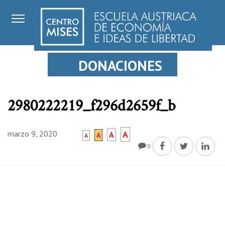
DONACIONES
2980222219_f296d2659f_b
marzo 9, 2020
A
A
A
A
0