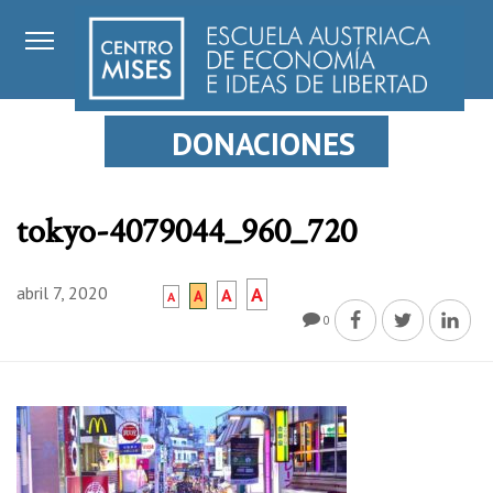
DONACIONES
tokyo-4079044_960_720
abril 7, 2020
A
A
A
A
0