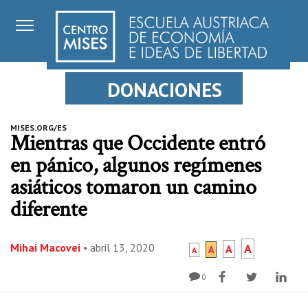
DONACIONES
MISES.ORG/ES
Mientras que Occidente entró
en pánico, algunos regímenes
asiáticos tomaron un camino
diferente
Mihai Macovei
•
abril 13, 2020
A
A
A
A
0