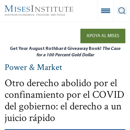
Skip
to
Open Mobile
Ope
main
content
APOYA AL MISES
Get Your August Rothbard Giveaway Book!
The Case
for a 100 Percent Gold Dollar
Power & Market
Otro derecho abolido por el
confinamiento por el COVID
del gobierno: el derecho a un
juicio rápido