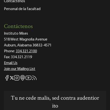
Contáctenos
Personal de la facultad
Contáctenos
Instituto Mises
518 West Magnolia Avenue
Auburn, Alabama 36832-4571
Phone:
334.321.2100
Fax:
334.321.2119
Email Us
Join our Mailing List
Mises Facebook
Mises Instagram
Mises itunes
Mises Youtube
Mises RSS feed
Mises X
Tu ne cede malis, sed contra audentior
ito