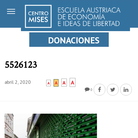
DONACIONES
5526123
abril 2, 2020
A
A
A
A
0