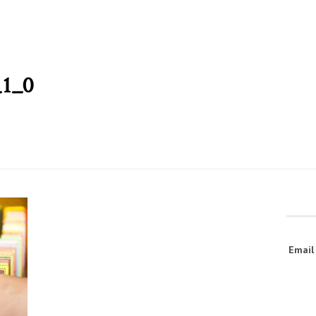
_1_0
Emai