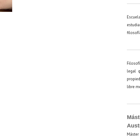
Escuel
estudia
filosof
Filosof
legal 
propied
libre 
Mást
Aust
Máster 