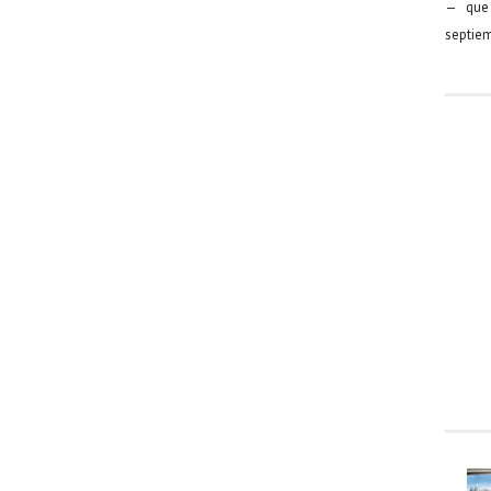
— que 
septiem