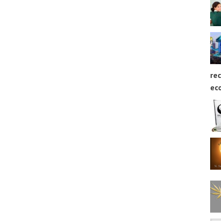
rec
ec