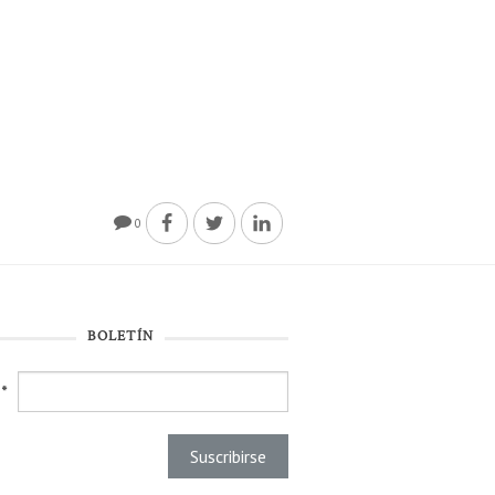
0
BOLETÍN
l
*