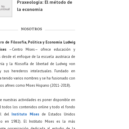
Praxeología: El método de
la economía
NOSOTROS
ro de Filosofía, Política y Economía Ludwig
ises
—Centro Mises— ofrece educación y
s desde el enfoque de la escuela austriaca de
ía y la filosofía de libertad de Ludwig von
y sus herederos intelectuales. Fundado en
a tenido varios nombres y se ha fusionado con
os afines como Mises Hispano (2011-2018).
de nuestras actividades es poner disponible en
 todos los contenidos online y todo el fondo
ial del
Instituto Mises
de Estados Unidos
do en 1982). El Instituto Mises es la más
ante organización dedicada al estudio de la