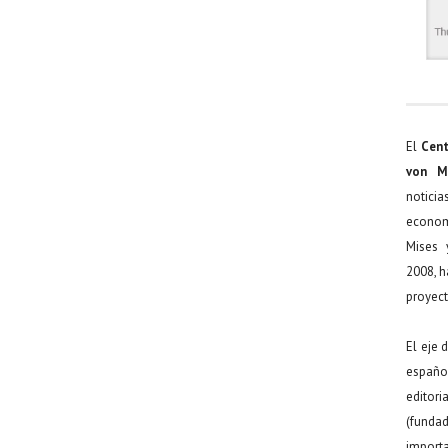
El
Cent
von M
noticia
econom
Mises 
2008, h
proyect
El eje 
español
editor
(funda
import