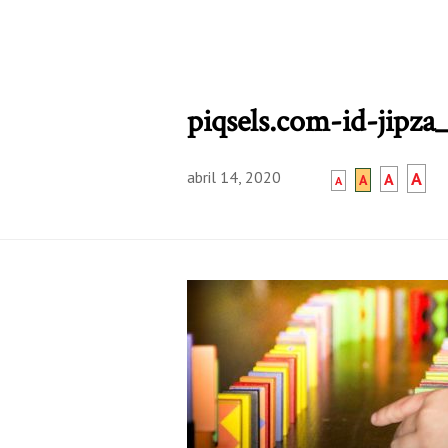
piqsels.com-id-jipza
abril 14, 2020
A
A
A
A