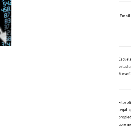
Emai
Escuel
estudia
filosof
Filosof
legal 
propied
libre 