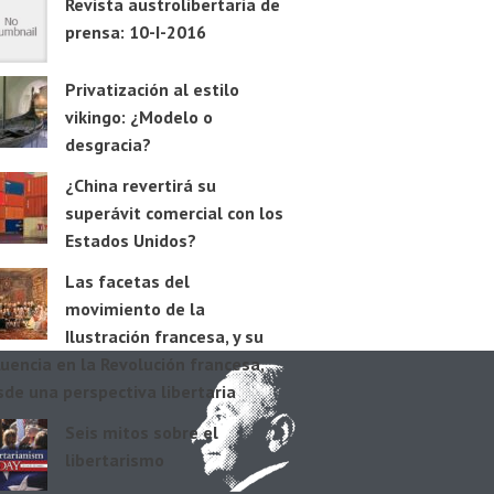
Revista austrolibertaria de
prensa: 10-I-2016
Privatización al estilo
vikingo: ¿Modelo o
desgracia?
¿China revertirá su
superávit comercial con los
Estados Unidos?
Las facetas del
movimiento de la
Ilustración francesa, y su
luencia en la Revolución francesa,
de una perspectiva libertaria
Seis mitos sobre el
libertarismo