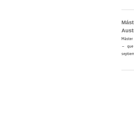
Mást
Aust
Máster 
— que 
septiem