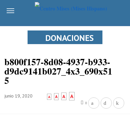
DONACIONES
b800f157-8d08-4937-b933-
d9dc9141b027_4x3_690x51
5
junio 19, 2020
A
A
A
A
0