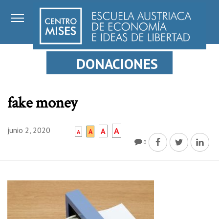
DONACIONES
fake money
junio 2, 2020
A
A
A
A
0