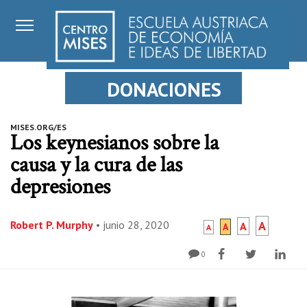
DONACIONES
MISES.ORG/ES
Los keynesianos sobre la
causa y la cura de las
depresiones
Robert P. Murphy
•
junio 28, 2020
A
A
A
A
0