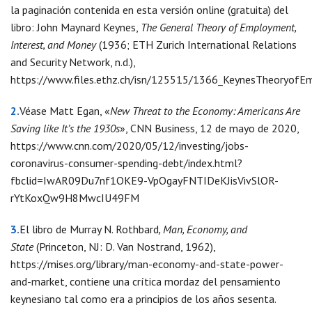
la paginación contenida en esta versión online (gratuita) del
libro: John Maynard Keynes,
The General Theory of Employment,
Interest, and Money
(1936; ETH Zurich International Relations
and Security Network, n.d.),
https://www.files.ethz.ch/isn/125515/1366_KeynesTheoryofE
2.
Véase Matt Egan, «
New Threat to the Economy: Americans Are
Saving like It’s the 1930s
», CNN Business, 12 de mayo de 2020,
https://www.cnn.com/2020/05/12/investing/jobs-
coronavirus-consumer-spending-debt/index.html?
fbclid=IwAR09Du7nf1OKE9-VpOgayFNTIDeKJisVivSlOR-
rYtKoxQw9H8MwcIU49FM
3.
El libro de Murray N. Rothbard
, Man, Economy, and
State
(Princeton, NJ: D. Van Nostrand, 1962),
https://mises.org/library/man-economy-and-state-power-
and-market, contiene una crítica mordaz del pensamiento
keynesiano tal como era a principios de los años sesenta.