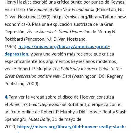
Henry Hazlitt escribió una crítica punto por punto de Keynes
en su libro
The Failure of the «New Economics
» (Princeton, NJ:
D. Van Nostrand, 1959), https://mises.org/library/failure-new-
economics-0. Para una explicación austríaca de la Gran
Depresión, véase
America’s Great Depression
de Murray N.
Rothbard (Princeton, NJ: D. Van Nostrand,
1963),
https://mises.org/library/americas-great-
depression,
y para una versión más reciente que critica
específicamente los argumentos keynesianos modernos,
véase Robert P. Murphy,
The Politically Incorrect Guide to the
Great Depression and the New Deal
(Washington, DC: Regnery
Publishing, 2009).
4.
Para ver la verdad sobre el disco de Hoover, consulta
el
America’s Great Depression de
Rothbard, o empieza con el
artículo online de Robert P. Murphy, «Did Hoover Really Slash
Spending?»,
Mises Daily
, 31 de mayo de
2010,
https://mises.org/library/did-hoover-really-slash-