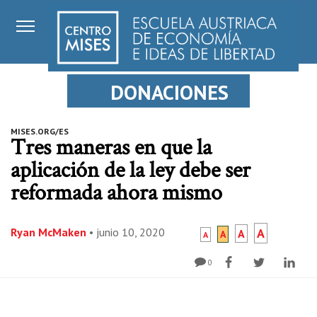
DONACIONES
MISES.ORG/ES
Tres maneras en que la
aplicación de la ley debe ser
reformada ahora mismo
Ryan McMaken
•
junio 10, 2020
A
A
A
A
0