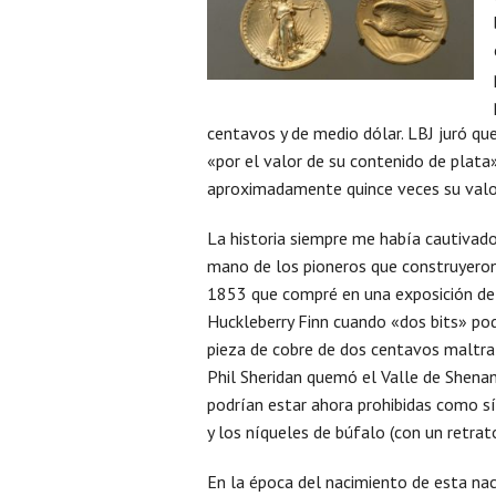
centavos y de medio dólar. LBJ juró q
«por el valor de su contenido de plata
aproximadamente quince veces su valo
La historia siempre me había cautivad
mano de los pioneros que construyeron
1853 que compré en una exposición de
Huckleberry Finn cuando «dos bits» po
pieza de cobre de dos centavos maltra
Phil Sheridan quemó el Valle de Shena
podrían estar ahora prohibidas como s
y los níqueles de búfalo (con un retrat
En la época del nacimiento de esta n