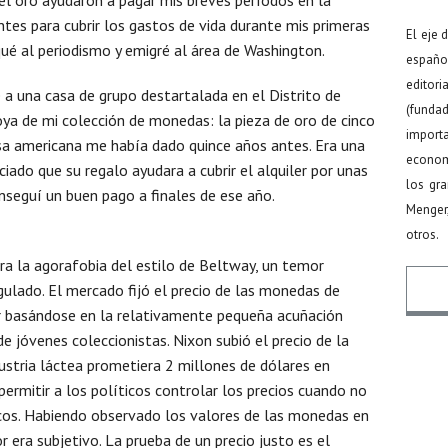
ntes para cubrir los gastos de vida durante mis primeras
El eje 
qué al periodismo y emigré al área de Washington.
español
editor
 una casa de grupo destartalada en el Distrito de
(funda
ya de mi colección de monedas: la pieza de oro de cinco
import
sa americana me había dado quince años antes. Era una
econom
ciado que su regalo ayudara a cubrir el alquiler por unas
los gr
eguí un buen pago a finales de ese año.
Menger
otros.
ra la agorafobia del estilo de Beltway, un temor
ulado. El mercado fijó el precio de las monedas de
 basándose en la relativamente pequeña acuñación
de jóvenes coleccionistas. Nixon subió el precio de la
Nomb
dustria láctea prometiera 2 millones de dólares en
 permitir a los políticos controlar los precios cuando no
icos. Habiendo observado los valores de las monedas en
r era subjetivo. La prueba de un precio justo es el
Email