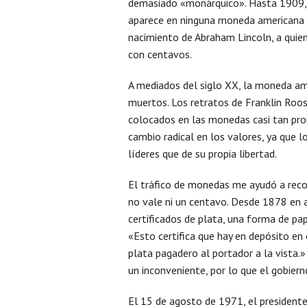
demasiado «monárquico». Hasta 1909, h
aparece en ninguna moneda americana e
nacimiento de Abraham Lincoln, a quie
con centavos.
A mediados del siglo XX, la moneda am
muertos. Los retratos de Franklin Roo
colocados en las monedas casi tan pro
cambio radical en los valores, ya que 
líderes que de su propia libertad.
El tráfico de monedas me ayudó a reco
no vale ni un centavo. Desde 1878 en 
certificados de plata, una forma de pa
«Esto certifica que hay en depósito en
plata pagadero al portador a la vista.»
un inconveniente, por lo que el gobie
El 15 de agosto de 1971, el presidente