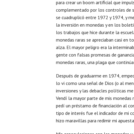
para crear un boom artificial que impu
complementado por los controles de sal
se cuadruplicó entre 1972 y 1974, y me
la inversión en monedas y en los boleti
los trabajos que hice durante la escue
monedas raras se apreciaban casi en to
alza. El mayor peligro era la intermina
gente con falsas promesas de ganancias
monedas raras, una plaga que continúa
Después de graduarme en 1974, empecé 
lo vi como una señal de Dios (o al men
inversiones y las debacles políticas me 
Vendí la mayor parte de mis monedas ra
pedí un préstamo de financiación al co
tipo de interés fue el indicador de mi 
hizo maravillas para redimir mi apuesta
Mis especulaciones con las monedas y 