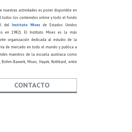
de nuestras actividades es poner disponible en
 todos los contenidos online y todo el fondo
ial del
Instituto Mises
de Estados Unidos
do en 1982). El Instituto Mises es la más
ante organización dedicada al estudio de la
ía de mercado en todo el mundo y publica a
andes maestros de la escuela austriaca como
, Böhm-Bawerk, Mises, Hayek, Rothbard, entre
CONTACTO
re
*
*
Asunto