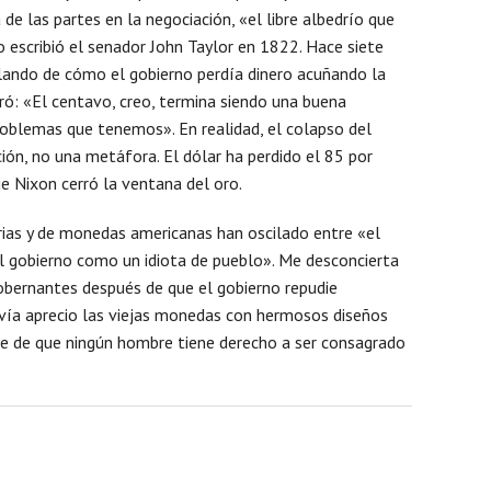
e las partes en la negociación, «el libre albedrío que
 escribió el senador John Taylor en 1822. Hace siete
lando de cómo el gobierno perdía dinero acuñando la
Mens
: «El centavo, creo, termina siendo una buena
oblemas que tenemos». En realidad, el colapso del
ón, no una metáfora. El dólar ha perdido el 85 por
ue Nixon cerró la ventana del oro.
rias y de monedas americanas han oscilado entre «el
l gobierno como un idiota de pueblo». Me desconcierta
obernantes después de que el gobierno repudie
ía aprecio las viejas monedas con hermosos diseños
e de que ningún hombre tiene derecho a ser consagrado