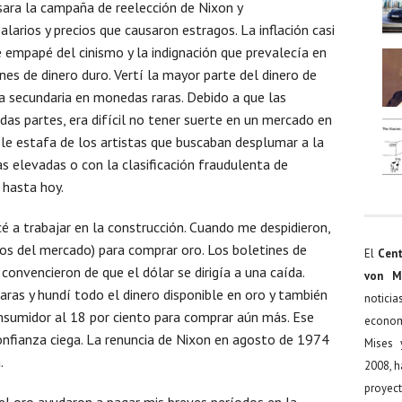
lsara la campaña de reelección de Nixon y
arios y precios que causaron estragos. La inflación casi
 empapé del cinismo y la indignación que prevalecía en
nes de dinero duro. Vertí la mayor parte del dinero de
la secundaria en monedas raras. Debido a que las
das partes, era difícil no tener suerte en un mercado en
ble estafa de los artistas que buscaban desplumar a la
 elevadas o con la clasificación fraudulenta de
 hasta hoy.
a trabajar en la construcción. Cuando me despidieron,
os del mercado) para comprar oro. Los boletines de
El
Cent
convencieron de que el dólar se dirigía a una caída.
von M
ras y hundí todo el dinero disponible en oro y también
noticia
nsumidor al 18 por ciento para comprar aún más. Ese
econom
confianza ciega. La renuncia de Nixon en agosto de 1974
Mises 
.
2008, h
proyect
el oro ayudaron a pagar mis breves períodos en la