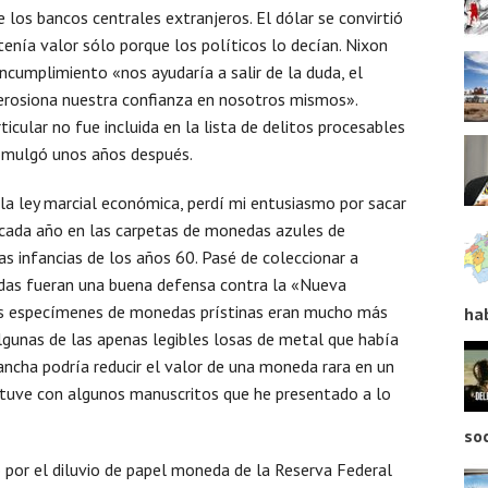
e los bancos centrales extranjeros. El dólar se convirtió
tenía valor sólo porque los políticos lo decían. Nixon
ncumplimiento «nos ayudaría a salir de la duda, el
 erosiona nuestra confianza en nosotros mismos».
cular no fue incluida en la lista de delitos procesables
romulgó unos años después.
la ley marcial económica, perdí mi entusiasmo por sacar
cada año en las carpetas de monedas azules de
 infancias de los años 60. Pasé de coleccionar a
nedas fueran una buena defensa contra la «Nueva
os especímenes de monedas prístinas eran mucho más
ha
algunas de las apenas legibles losas de metal que había
cha podría reducir el valor de una moneda rara en un
tuve con algunos manuscritos que he presentado a lo
so
 por el diluvio de papel moneda de la Reserva Federal