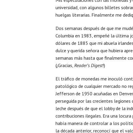
universidad, con algunos billetes sobra
huelgas literarias. Finalmente me dedi
Dos semanas después de que me mudé a
Columbia en 1983, empeñé la última jo
dólares de 1885 que mi abuela irlande
dulce y querida señora que hubiera apre
semanas más hasta que finalmente cons
(¡Gracias,
Reader’s Digest
!)
El tráfico de monedas me inoculó cont
patológico de cualquier mercado no reg
Jefferson de 1950 acuñadas en Denver
perseguida por las crecientes legiones 
leche después de que el lobby de la in
contribuciones ilegales. Era una locura
había manera de controlar a los polít
la década anterior, reconocí que el valo