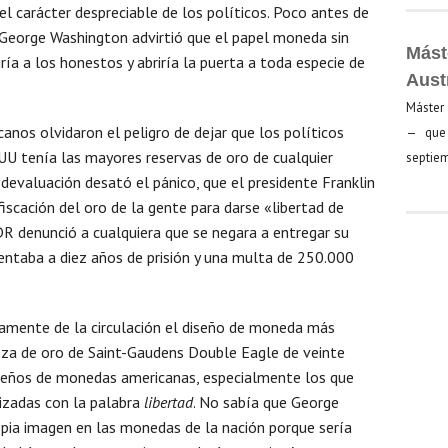
el carácter despreciable de los políticos. Poco antes de
 George Washington advirtió que el papel moneda sin
Mást
ría a los honestos y abriría la puerta a toda especie de
Aust
Máster 
anos olvidaron el peligro de dejar que los políticos
— que 
U tenía las mayores reservas de oro de cualquier
septiem
 devaluación desató el pánico, que el presidente Franklin
fiscación del oro de la gente para darse «libertad de
FDR denunció a cualquiera que se negara a entregar su
ntaba a diez años de prisión y una multa de 250.000
vamente de la circulación el diseño de moneda más
pieza de oro de Saint-Gaudens Double Eagle de veinte
iseños de monedas americanas, especialmente los que
izadas con la palabra
libertad
. No sabía que George
opia imagen en las monedas de la nación porque sería