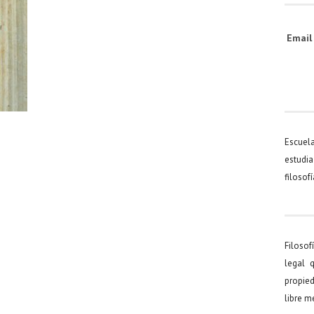
Emai
Escuel
estudia
filosof
Filosof
legal 
propied
libre 