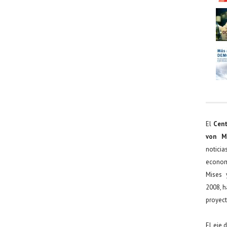
El
Cent
von M
noticia
econom
Mises 
2008, h
proyect
El eje 