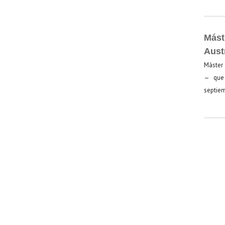
Mást
Aust
Máster 
— que 
septiem