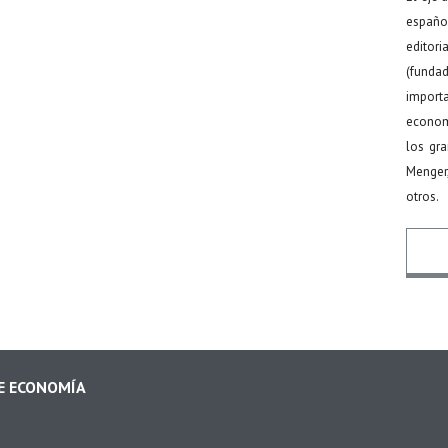
español
editor
(funda
import
econom
los gr
Menger
otros.
Nomb
DE ECONOMÍA
Email