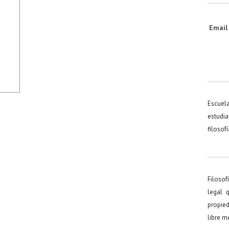
Emai
Escuel
estudia
filosof
Filosof
legal 
propied
libre 