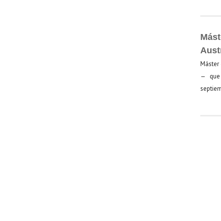
Mást
Aust
Máster 
— que 
septiem