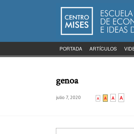
PORTADA
ARTÍCULOS
VID
genoa
julio 7, 2020
A
A
A
A