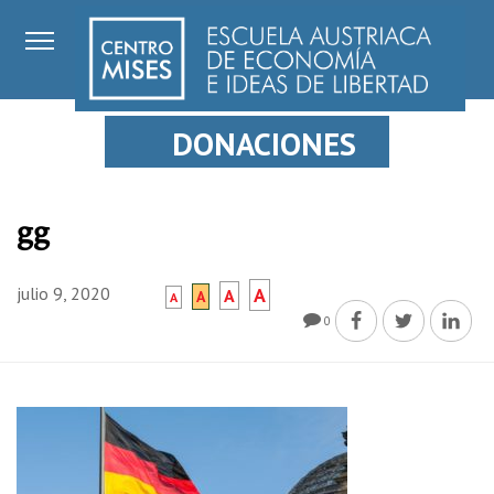
DONACIONES
gg
julio 9, 2020
A
A
A
A
0