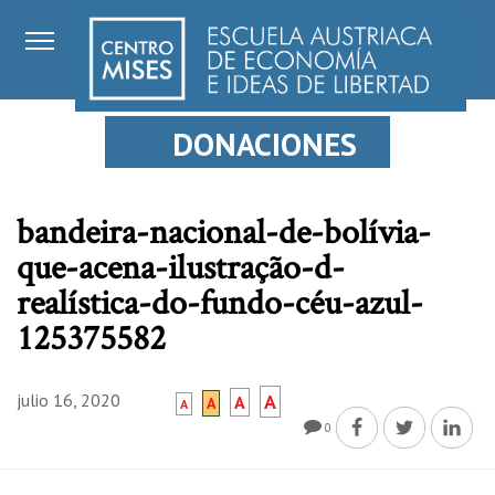
DONACIONES
bandeira-nacional-de-bolívia-
que-acena-ilustração-d-
realística-do-fundo-céu-azul-
125375582
julio 16, 2020
A
A
A
A
0