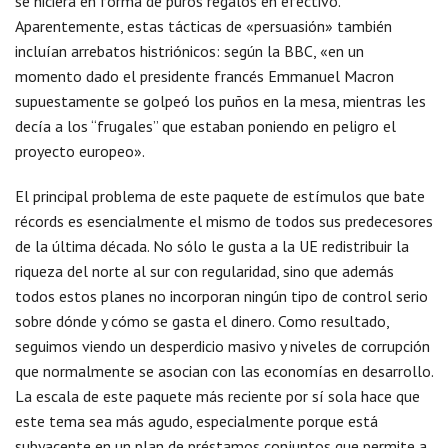
se hiciera en forma de puros regalos en efectivo.
Aparentemente, estas tácticas de «persuasión» también
incluían arrebatos histriónicos: según la BBC, «en un
momento dado el presidente francés Emmanuel Macron
supuestamente se golpeó los puños en la mesa, mientras les
decía a los “frugales” que estaban poniendo en peligro el
proyecto europeo».
El principal problema de este paquete de estímulos que bate
récords es esencialmente el mismo de todos sus predecesores
de la última década. No sólo le gusta a la UE redistribuir la
riqueza del norte al sur con regularidad, sino que además
todos estos planes no incorporan ningún tipo de control serio
sobre dónde y cómo se gasta el dinero. Como resultado,
seguimos viendo un desperdicio masivo y niveles de corrupción
que normalmente se asocian con las economías en desarrollo.
La escala de este paquete más reciente por sí sola hace que
este tema sea más agudo, especialmente porque está
subyacente en un plan de préstamos conjuntos que permite a