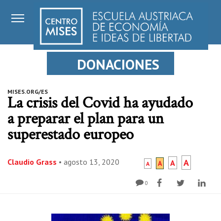
DONACIONES
MISES.ORG/ES
La crisis del Covid ha ayudado
a preparar el plan para un
superestado europeo
Claudio Grass
•
agosto 13, 2020
A
A
A
A
0