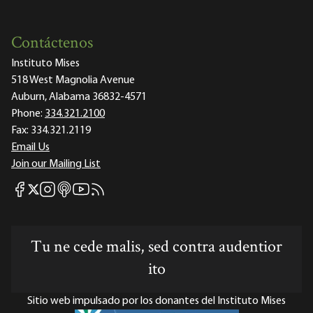
Contáctenos
Instituto Mises
518 West Magnolia Avenue
Auburn, Alabama 36832-4571
Phone:
334.321.2100
Fax:
334.321.2119
Email Us
Join our Mailing List
Mises Facebook
Mises Instagram
Mises itunes
Mises Youtube
Mises RSS feed
Mises X
Tu ne cede malis, sed contra audentior
ito
Sitio web impulsado por los donantes del Instituto Mises