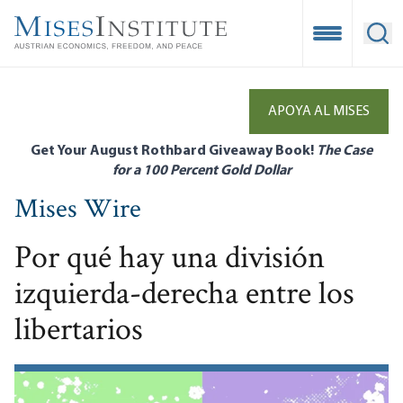
Skip
to
Open Mobile
Ope
main
content
APOYA AL MISES
Get Your August Rothbard Giveaway Book!
The Case
for a 100 Percent Gold Dollar
Mises Wire
Por qué hay una división
izquierda-derecha entre los
libertarios