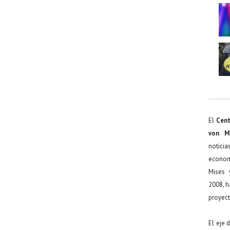
El
Cent
von M
noticia
econom
Mises 
2008, h
proyect
El eje 