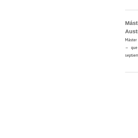
Mást
Aust
Máster 
— que 
septiem