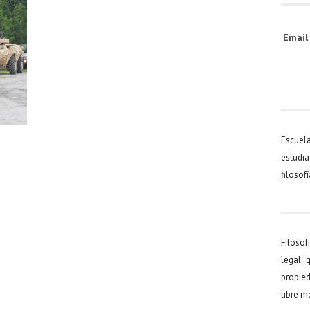
Emai
Escuel
estudia
filosof
Filosof
legal 
propied
libre 