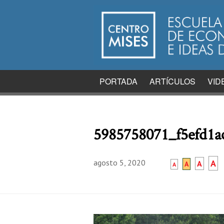
PORTADA
ARTÍCULOS
VID
5985758071_f5efd1a
agosto 5, 2020
A
A
A
A