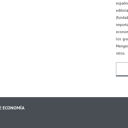
español
editor
(funda
import
econom
los gr
Menger
otros.
Nomb
DE ECONOMÍA
Email