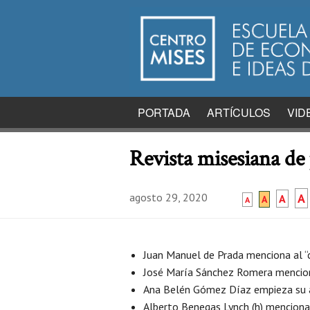
PORTADA
ARTÍCULOS
VID
Revista misesiana de
agosto 29, 2020
A
A
A
A
Juan Manuel de Prada menciona al “
José María Sánchez Romera mencio
Ana Belén Gómez Díaz empieza su 
Alberto Benegas Lynch (h) menciona