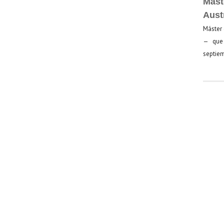
Mást
Aust
Máster 
— que 
septiem