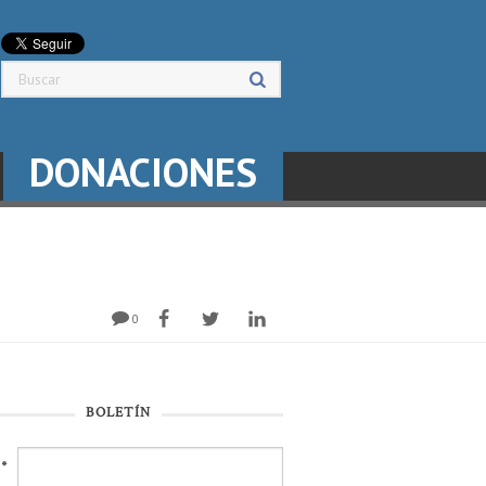
DONACIONES
0
BOLETÍN
l
*