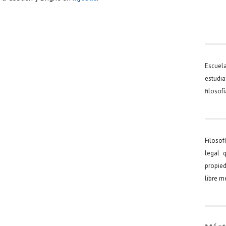
Escuel
estudia
filosof
Filosof
legal 
propied
libre 