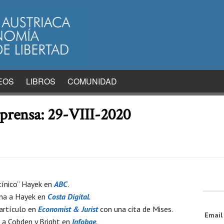
EOS
LIBROS
COMUNIDAD
 prensa: 29-VIII-2020
cínico” Hayek en
ABC
.
na a Hayek en
Costa Digital
.
artículo en
Economist & Jurist
con una cita de Mises.
Emai
 a Cobden y Bright en
Infobae
.