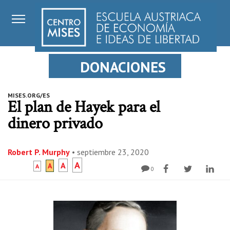
DONACIONES
MISES.ORG/ES
El plan de Hayek para el
dinero privado
Robert P. Murphy
•
septiembre 23, 2020
A
A
A
A
0