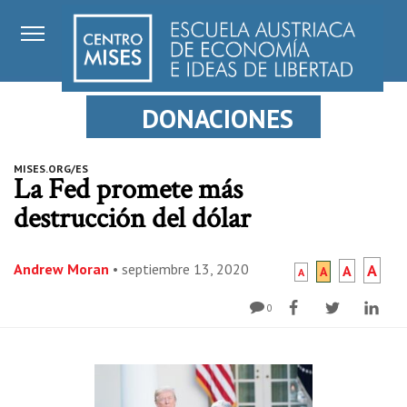
DONACIONES
MISES.ORG/ES
La Fed promete más
destrucción del dólar
Andrew Moran
•
septiembre 13, 2020
A
A
A
A
0