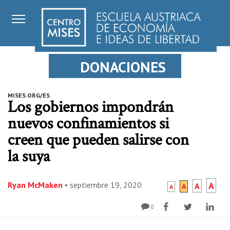
DONACIONES
MISES.ORG/ES
Los gobiernos impondrán
nuevos confinamientos si
creen que pueden salirse con
la suya
Ryan McMaken
•
septiembre 19, 2020
A
A
A
A
0