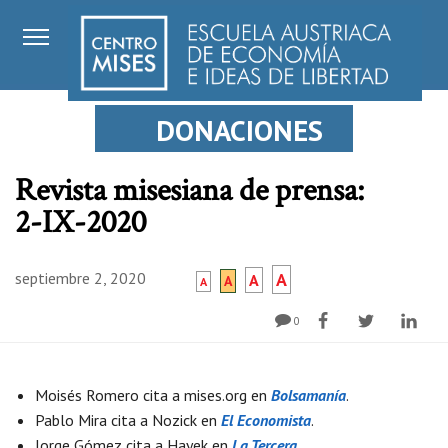
DONACIONES
Revista misesiana de prensa:
2-IX-2020
septiembre 2, 2020
A
A
A
A
0
Moisés Romero cita a mises.org en
Bolsamanía
.
Pablo Mira cita a Nozick en
El Economista
.
Jorge Gómez cita a Hayek en
La Tercera
.