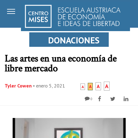
DONACIONES
Las artes en una economía de
libre mercado
Tyler Cowen
•
enero 5, 2021
A
A
A
A
0