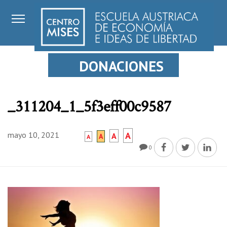
DONACIONES
_311204_1_5f3eff00c9587
mayo 10, 2021
A
A
A
A
0