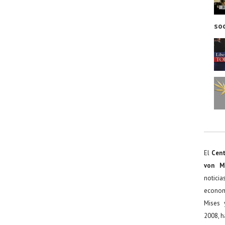
so
El
Cent
von M
noticia
econom
Mises 
2008, h