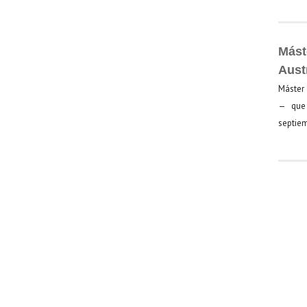
Mást
Aust
Máster 
— que 
septiem