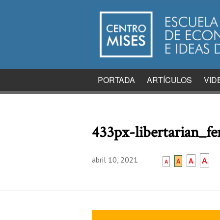
PORTADA
ARTÍCULOS
VID
433px-libertarian_
abril 10, 2021
A
A
A
A