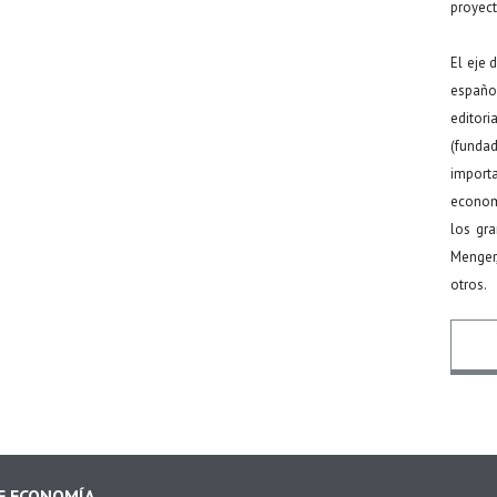
proyect
El eje 
español
editor
(funda
import
econom
los gr
Menger
otros.
Nomb
DE ECONOMÍA