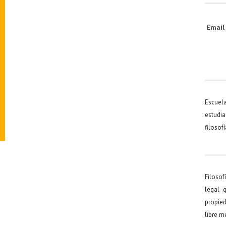
Emai
Escuel
estudia
filosof
Filosof
legal 
propied
libre 