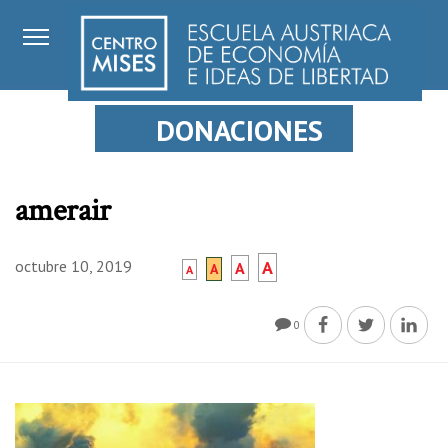
DONACIONES
amerair
octubre 10, 2019
A
A
A
A
0