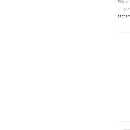
Máster 
— que 
septiem