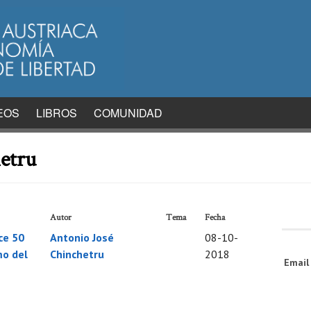
EOS
LIBROS
COMUNIDAD
etru
Autor
Tema
Fecha
ce 50
Antonio José
08-10-
mo del
Chinchetru
2018
Emai