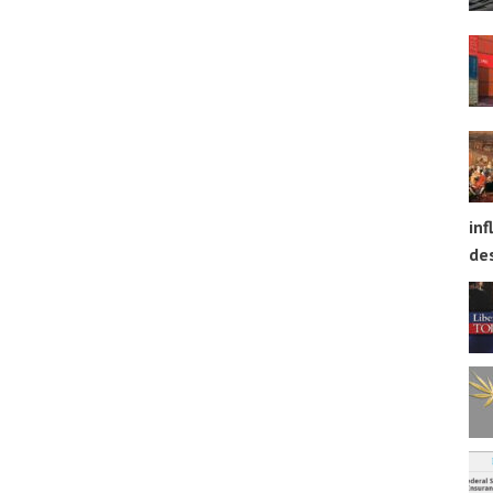
inf
des