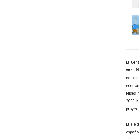
El
Cent
von M
noticia
econom
Mises 
2008, h
proyect
El eje 
español