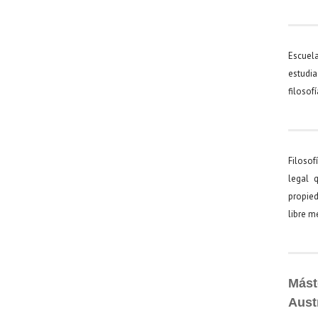
Escuel
estudia
filosof
Filosof
legal 
propied
libre 
Mást
Aust