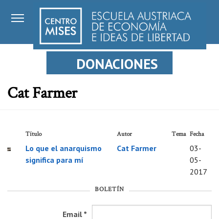
DONACIONES
Cat Farmer
Título
Autor
Tema
Fecha
Lo que el anarquismo
Cat Farmer
03-
significa para mí
05-
2017
BOLETÍN
Email
*