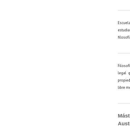
Escuel
estudia
filosof
Filosof
legal 
propied
libre 
Mást
Aust