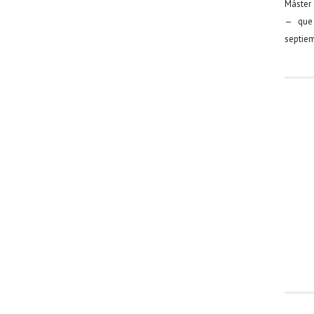
Máster 
— que 
septiem