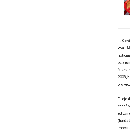
El
Cent
von M
noticia
econom
Mises 
2008, h
proyect
El eje 
español
editor
(funda
import