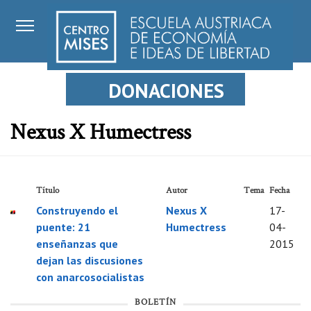
DONACIONES
Nexus X Humectress
Título
Autor
Tema
Fecha
Construyendo el
Nexus X
17-
puente: 21
Humectress
04-
enseñanzas que
2015
dejan las discusiones
con anarcosocialistas
BOLETÍN