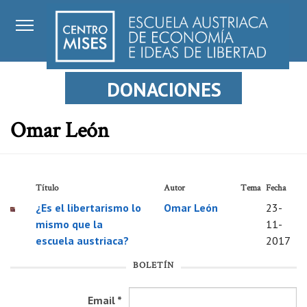
DONACIONES
Omar León
Título
Autor
Tema
Fecha
¿Es el libertarismo lo
Omar León
23-
mismo que la
11-
escuela austriaca?
2017
BOLETÍN
Email
*