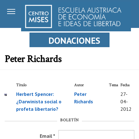
DONACIONES
Peter Richards
Título
Autor
Tema
Fecha
Herbert Spencer:
Peter
27-
¿Darwinista social o
Richards
04-
profeta libertario?
2012
BOLETÍN
Email
*