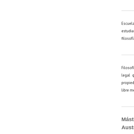
Escuel
estudia
filosof
Filosof
legal 
propied
libre 
Mást
Aust