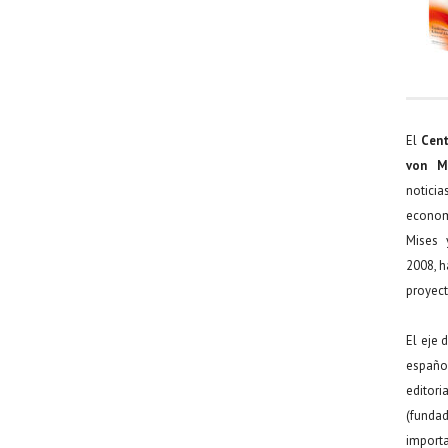
El
Cent
von M
noticia
econom
Mises 
2008, h
proyect
El eje 
español
editor
(funda
import