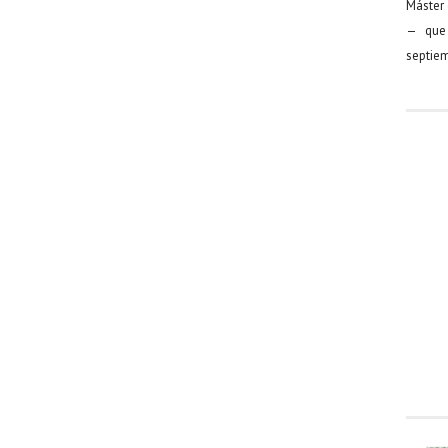
Máster 
— que 
septiem