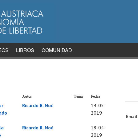
EOS
LIBROS
COMUNIDAD
Autor
Tema
Fecha
ar
Ricardo R. Noé
14-05-
tado
2019
Emai
la
Ricardo R. Noé
18-04-
o
2019