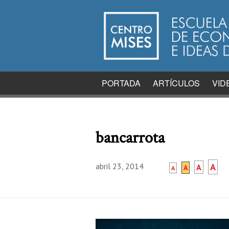
PORTADA
ARTÍCULOS
VID
bancarrota
abril 23, 2014
A
A
A
A