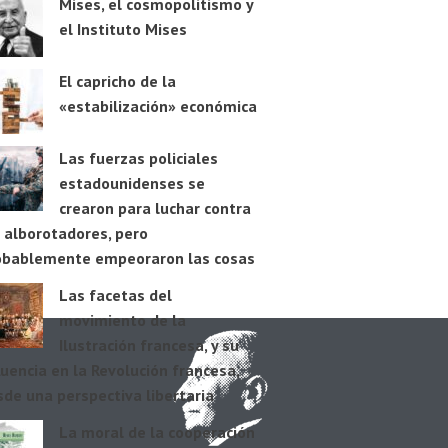
Mises, el cosmopolitismo y
el Instituto Mises
El capricho de la
«estabilización» económica
Las fuerzas policiales
estadounidenses se
crearon para luchar contra
 alborotadores, pero
obablemente empeoraron las cosas
Las facetas del
movimiento de la
Ilustración francesa, y su
luencia en la Revolución francesa,
de una perspectiva libertaria
La moral de la cooperación