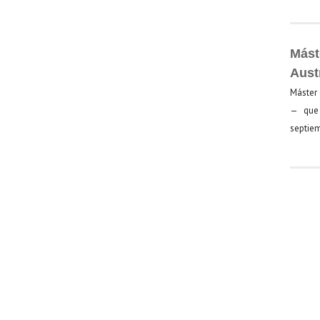
Mást
Aust
Máster 
— que 
septiem