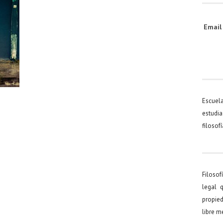
Emai
Escuel
estudia
filosof
Filosof
legal 
propied
libre 