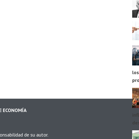
los
pr
DE ECONOMÍA
inf
des
onsabilidad de su autor.