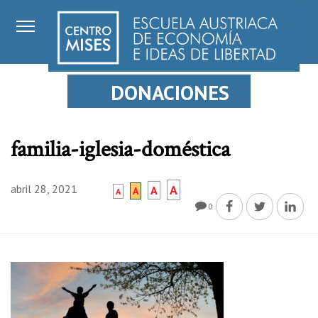
DONACIONES
familia-iglesia-doméstica
abril 28, 2021
A
A
A
A
0