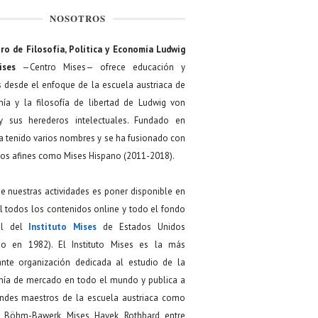
NOSOTROS
ro de Filosofía, Política y Economía Ludwig
ises
—Centro Mises— ofrece educación y
s desde el enfoque de la escuela austriaca de
ía y la filosofía de libertad de Ludwig von
y sus herederos intelectuales. Fundado en
a tenido varios nombres y se ha fusionado con
os afines como Mises Hispano (2011-2018).
de nuestras actividades es poner disponible en
 todos los contenidos online y todo el fondo
ial del
Instituto Mises
de Estados Unidos
do en 1982). El Instituto Mises es la más
ante organización dedicada al estudio de la
ía de mercado en todo el mundo y publica a
andes maestros de la escuela austriaca como
, Böhm-Bawerk, Mises, Hayek, Rothbard, entre