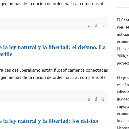
urgen ambas de la noción de orden natural comprensible
El
Cent
von M
noticia
econom
 la ley natural y la libertad: el deísmo, La
Mises 
rlile
2008, h
proyect
 raíces del liberalismo están filosóficamente conectadas
urgen ambas de la noción de orden natural comprensible
El eje 
español
editor
(funda
import
econom
 la ley natural y la libertad: los deístas
los gr
Menger