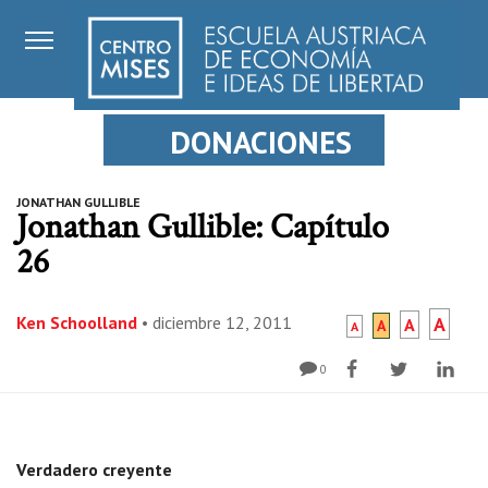
DONACIONES
JONATHAN GULLIBLE
Jonathan Gullible: Capítulo
26
Ken Schoolland
•
diciembre 12, 2011
A
A
A
A
0
Verdadero creyente