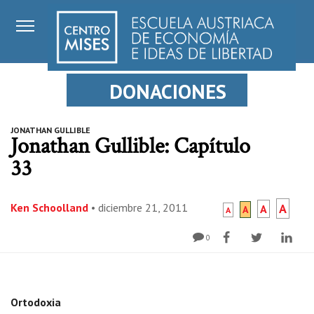
DONACIONES
JONATHAN GULLIBLE
Jonathan Gullible: Capítulo
33
Ken Schoolland
•
diciembre 21, 2011
A
A
A
A
0
Ortodoxia