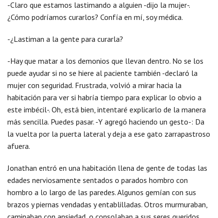
-Claro que estamos lastimando a alguien -dijo la mujer-.
¿Cómo podríamos curarlos? Confía en mí, soy médica.
-¿Lastiman a la gente para curarla?
-Hay que matar a los demonios que llevan dentro. No se los
puede ayudar si no se hiere al paciente también -declaró la
mujer con seguridad. Frustrada, volvió a mirar hacia la
habitación para ver si habría tiempo para explicar lo obvio a
este imbécil-. Oh, está bien, intentaré explicarlo de la manera
más sencilla. Puedes pasar. -Y agregó haciendo un gesto-: Da
la vuelta por la puerta lateral y deja a ese gato zarrapastroso
afuera.
Jonathan entró en una habitación llena de gente de todas las
edades nerviosamente sentados o parados hombro con
hombro a lo largo de las paredes. Algunos gemían con sus
brazos y piernas vendadas y entablilladas. Otros murmuraban,
caminaban con ansiedad, o consolaban a sus seres queridos.