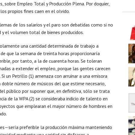
s, sobre Empleo Total y Producción Plena. Por doquier,
los propios fines caen en el olvido.
emas de los salarios y el paro son debatidas como si no
d y el volumen total de bienes producidos.
solamente una cantidad determinada de trabajo a
n de que la semana de treinta horas proporcionaría
ible, por tanto, a la de cuarenta horas. Se toleran
minadas a extender el empleo, porque las gentes carecen
 Si un Petrillo (1) amenaza con arruinar a una emisora
a doble número de músicos del que estime necesario,
l público por suponer que, en definitiva, sólo se trata
ncia de la WPA (2) se consideraba indicio de talento en
proyectos que emplearan el mayor número de hombres en
ado.
o es—sería preferible la producción máxima manteniendo
ciosidad mediante una caridad sin disfraces a