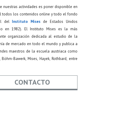
de nuestras actividades es poner disponible en
 todos los contenidos online y todo el fondo
ial del
Instituto Mises
de Estados Unidos
do en 1982). El Instituto Mises es la más
ante organización dedicada al estudio de la
ía de mercado en todo el mundo y publica a
andes maestros de la escuela austriaca como
, Böhm-Bawerk, Mises, Hayek, Rothbard, entre
CONTACTO
re
*
*
Asunto