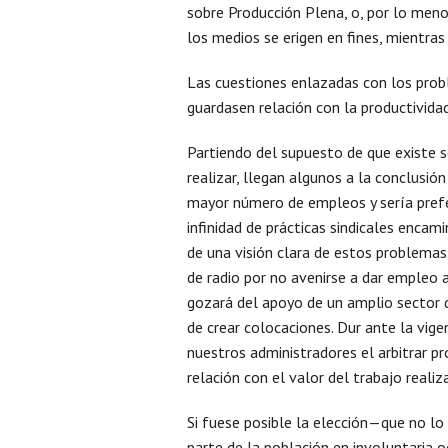
sobre Producción Plena, o, por lo meno
los medios se erigen en fines, mientras 
Las cuestiones enlazadas con los probl
guardasen relación con la productivida
Partiendo del supuesto de que existe 
realizar, llegan algunos a la conclusió
mayor número de empleos y sería prefer
infinidad de prácticas sindicales enca
de una visión clara de estos problemas.
de radio por no avenirse a dar empleo 
gozará del apoyo de un amplio sector de
de crear colocaciones. Dur ante la vige
nuestros administradores el arbitrar 
relación con el valor del trabajo realiz
Si fuese posible la elección—que no l
parte de la población en involuntaria o