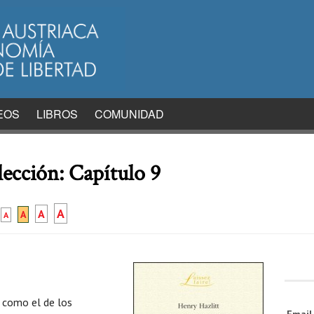
EOS
LIBROS
COMUNIDAD
ección: Capítulo 9
A
A
A
A
 como el de los