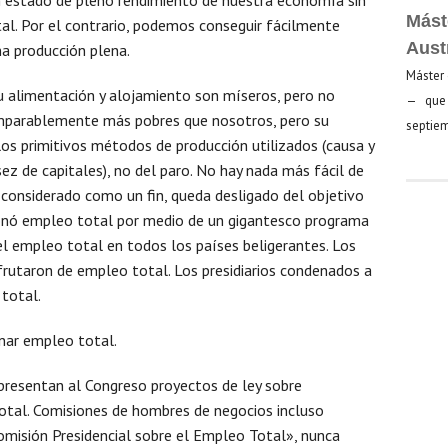
Mást
al. Por el contrario, podemos conseguir fácilmente
Aust
a producción plena.
Máster 
su alimentación y alojamiento son míseros, pero no
— que 
comparablemente más pobres que nosotros, pero su
septiem
los primitivos métodos de producción utilizados (causa y
ez de capitales), no del paro. No hay nada más fácil de
considerado como un fin, queda desligado del objetivo
cionó empleo total por medio de un gigantesco programa
l empleo total en todos los países beligerantes. Los
frutaron de empleo total. Los presidiarios condenados a
total.
onar empleo total.
presentan al Congreso proyectos de ley sobre
otal. Comisiones de hombres de negocios incluso
omisión Presidencial sobre el Empleo Total», nunca