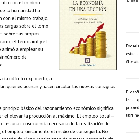
Emai
iento con el mínimo
 de la humanidad ha
n con el mismo trabajo.
as cargas sobre el lomo
s sobre sus propias
arro, el ferrocarril y el
Escuel
le animó a emplear su
estudia
 sinnúmero de
filosof
o.
ría ridículo exponerlo, a
an quienes acuñan y hacen circular las nuevas consignas
Filosof
legal 
 principio básico del razonamiento económico significa
propied
er el elevar la producción al máximo. El empleo total—
libre 
rio—es una consecuencia necesaria de la realización de
n; el empleo, únicamente el medio de conseguirla. No
 estado de pleno rendimiento de nuestra economía sin