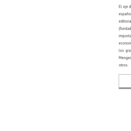
El eje 
español
editor
(funda
import
econom
los gr
Menger
otros.
Nomb
Email