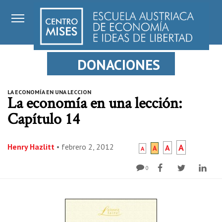
DONACIONES
LA ECONOMÍA EN UNA LECCION
La economía en una lección:
Capítulo 14
Henry Hazlitt
•
febrero 2, 2012
A
A
A
A
0