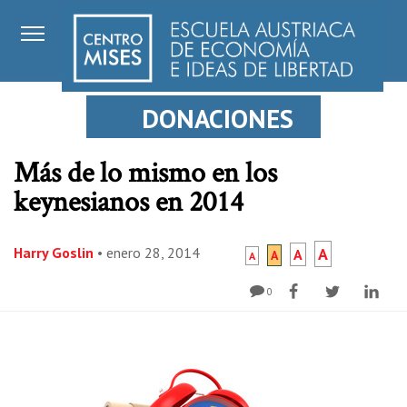
DONACIONES
Más de lo mismo en los
keynesianos en 2014
Harry Goslin
•
enero 28, 2014
A
A
A
A
0