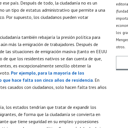
 ese país. Después de todo, la ciudadanía no es un
editor
ino un tipo de estatus administrativo que permite a una
(funda
tico. Por supuesto, los ciudadanos pueden votar
import
econom
los gr
 ciudadanía también rebajaría la presión política para
Menger
ir aún más la emigración de trabajadores. Después de
otros.
de las situaciones de emigración masiva (tanto en EEUU
o de que los residentes nativos se dan cuenta de que,
dentes, es excepcionalmente sencillo obtener la
 voto.
Por ejemplo, para la mayoría de los
o que hace falta son cinco años de residencia
. En
Nomb
ntes casados con ciudadanos, solo hacen falta tres años
ía, los estados tendrían que tratar de expandir los
Email
igrantes, de forma que la ciudadanía se convierta en
rante que tiene seguridad en su empleo y posesiones