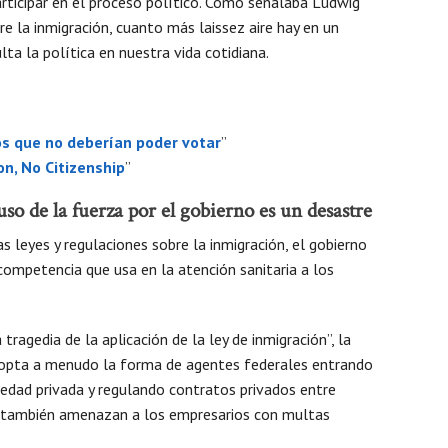
ticipar en el proceso político. Como señalaba Ludwig
Mens
e la inmigración, cuanto más laissez aire hay en un
ta la política en nuestra vida cotidiana.
os que no deberían poder votar
”
n, No Citizenship
”
so de la fuerza por el gobierno es un desastre
las leyes y regulaciones sobre la inmigración, el gobierno
competencia que usa en la atención sanitaria a los
ragedia de la aplicación de la ley de inmigración”, la
adopta a menudo la forma de agentes federales entrando
edad privada y regulando contratos privados entre
 también amenazan a los empresarios con multas