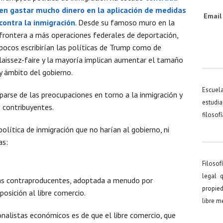
en gastar mucho dinero en la aplicación de medidas
Emai
contra la inmigración
. Desde su famoso muro en la
frontera a más operaciones federales de deportación,
pocos escribirían las políticas de Trump como de
laissez-faire y la mayoría implican aumentar el tamaño
y ámbito del gobierno.
Escuel
arse de las preocupaciones en torno a la inmigración y
estudia
s contribuyentes.
filosof
lítica de inmigración que no harían al gobierno, ni
as:
Filosof
legal 
ás contraproducentes, adoptada a menudo por
propied
oposición al libre comercio.
libre 
nalistas económicos es de que el libre comercio, que