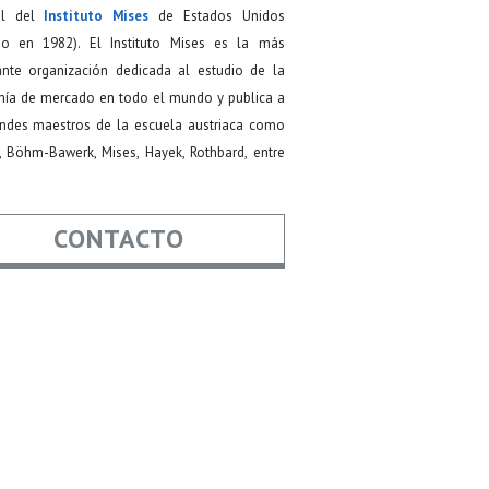
ial del
Instituto Mises
de Estados Unidos
do en 1982). El Instituto Mises es la más
ante organización dedicada al estudio de la
ía de mercado en todo el mundo y publica a
andes maestros de la escuela austriaca como
, Böhm-Bawerk, Mises, Hayek, Rothbard, entre
CONTACTO
re
*
*
Asunto