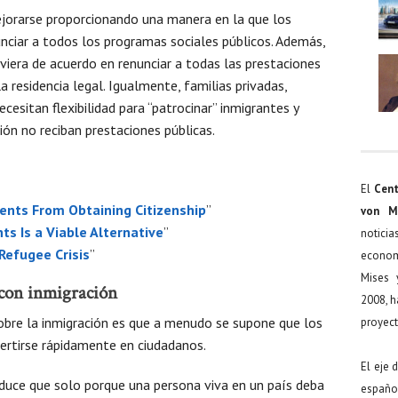
ejorarse proporcionando una manera en la que los
nciar a todos los programas sociales públicos. Además,
viera de acuerdo en renunciar a todas las prestaciones
 residencia legal. Igualmente, familias privadas,
cesitan flexibilidad para “patrocinar” inmigrantes y
ión no reciban prestaciones públicas.
El
Cent
ents From Obtaining Citizenship
”
von M
ts Is a Viable Alternative
”
noticia
 Refugee Crisis
”
econom
Mises 
 con inmigración
2008, h
bre la inmigración es que a menudo se supone que los
proyect
ertirse rápidamente en ciudadanos.
El eje 
educe que solo porque una persona viva en un país deba
español