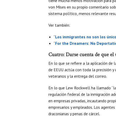
tiene mucha menos motivación para par
von Mises en su propio comentario sobr
sistema político, menos relevante resul
Ver también:
“
Los inmigrantes no son los únic
“
For the Dreamers: No Deportatio
Cuatro: Darse cuenta de que el u
En lo que se refiere a la aplicación de 
de EEUU actúa con toda la precisión y 
veteranos y la entrega del correo.
En lo que Lew Rockwell ha llamado “la t
regulación federal de la inmigración 
en empresas privadas, incautando propi
empresarios y empleados. Los agentes
draconianas y penas de cárcel.