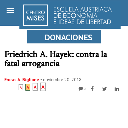
DONACIONES
Friedrich A. Hayek: contra la
fatal arrogancia
Eneas A. Biglione
•
noviembre 20, 2018
A
A
A
A
0