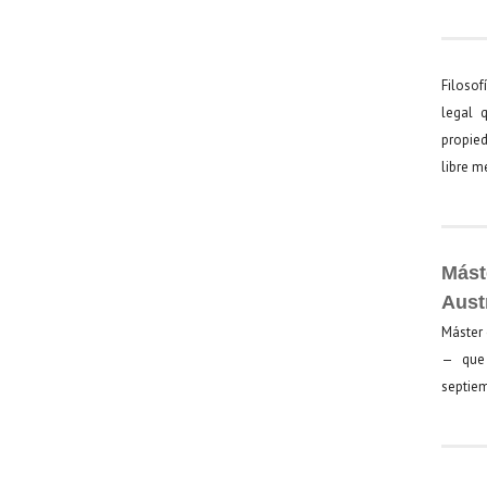
Filosof
legal 
propied
libre 
Mást
Aust
Máster 
— que 
septiem