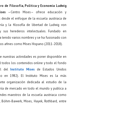
ro de Filosofía, Política y Economía Ludwig
ises
—Centro Mises— ofrece educación y
s desde el enfoque de la escuela austriaca de
ía y la filosofía de libertad de Ludwig von
y sus herederos intelectuales. Fundado en
a tenido varios nombres y se ha fusionado con
os afines como Mises Hispano (2011-2018).
de nuestras actividades es poner disponible en
 todos los contenidos online y todo el fondo
ial del
Instituto Mises
de Estados Unidos
do en 1982). El Instituto Mises es la más
ante organización dedicada al estudio de la
ía de mercado en todo el mundo y publica a
andes maestros de la escuela austriaca como
, Böhm-Bawerk, Mises, Hayek, Rothbard, entre