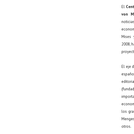
El
Cent
von M
noticia
econom
Mises 
2008, h
proyect
El eje 
español
editor
(funda
import
econom
los gr
Menger
otros.