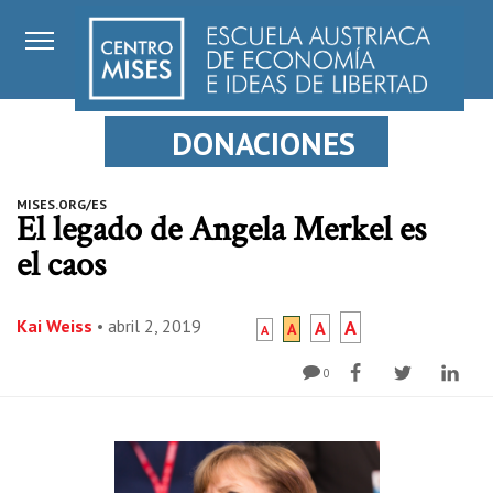
DONACIONES
MISES.ORG/ES
El legado de Angela Merkel es
el caos
Kai Weiss
•
abril 2, 2019
A
A
A
A
0