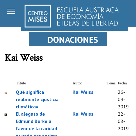
DONACIONES
Kai Weiss
Título
Autor
Tema
Fecha
Qué significa
Kai Weiss
26-
realmente «justicia
09-
climática»
2019
El alegato de
Kai Weiss
22-
Edmund Burke a
08-
favor de la caridad
2019
privada por encima