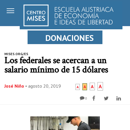
DONACIONES
MISES.ORG/ES
Los federales se acercan a un
salario mínimo de 15 dólares
José Niño
•
agosto 20, 2019
A
A
A
A
0