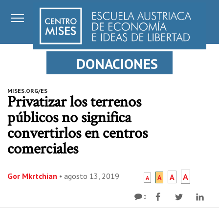
DONACIONES
MISES.ORG/ES
Privatizar los terrenos
públicos no significa
convertirlos en centros
comerciales
Gor Mkrtchian
•
agosto 13, 2019
A
A
A
A
0